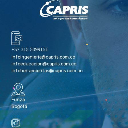
+57 315 5099151
infoingenieria@capris.com.co
infoeducacion@capris.com.co
infoherramientas@capris.com.co
Funza
Bogotá